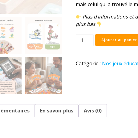
mais celui qui a trouvé le m
Plus d’informations et d
plus bas
quantité
Ajouter au panier
de
Sauve
ton
Catégorie :
Nos jeux éducat
porte-
monnaie
!
–
Un
jeu
lémentaires
En savoir plus
Avis (0)
pour
apprendre
à
gérer