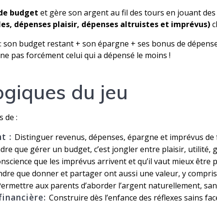
 de budget
et gère son argent au fil des tours en jouant des
es, dépenses plaisir, dépenses altruistes et imprévus)
c
 : son budget restant + son épargne + ses bonus de dépenses u
gne pas forcément celui qui a dépensé le moins !
ogiques du jeu
s de :
nt :
Distinguer revenus, dépenses, épargne et imprévus de f
re que gérer un budget, c’est jongler entre plaisir, utilité,
nscience que les imprévus arrivent et qu’il vaut mieux être 
re que donner et partager ont aussi une valeur, y compris
Permettre aux parents d’aborder l’argent naturellement, san
financière:
Construire dès l’enfance des réflexes sains fac