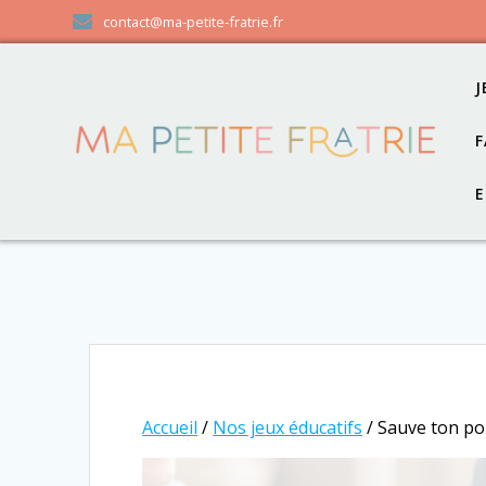
Passer
contact@ma-petite-fratrie.fr
au
contenu
J
F
E
Accueil
/
Nos jeux éducatifs
/ Sauve ton po