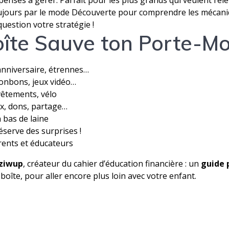
épenses à gérer. Parfait pour les plus grands qui veulent relev
ours par le mode Découverte pour comprendre les mécaniq
question votre stratégie !
oîte
Sauve ton Porte-M
anniversaire, étrennes…
bonbons, jeux vidéo…
 vêtements, vélo
x, dons, partage…
 bas de laine
réserve des surprises !
rents et éducateurs
Iziwup
, créateur du cahier d’éducation financière : un
guide 
boîte, pour aller encore plus loin avec votre enfant.