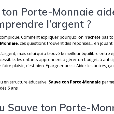
son
 ton Porte-Monnaie
aid
argent…
et
mprendre l’argent ?
trouver
le
bon
t compliqué. Comment expliquer pourquoi on n’achète pas to
équilibre
-Monnaie
, ces questions trouvent des réponses… en jouant.
’argent, mais celui qui a trouvé le meilleur équilibre entre ép
ccessible, les enfants apprennent à gérer un budget, à antic
faire plaisir, c’est bien. Épargner aussi. Aider les autres, ç
ou en structure éducative,
Sauve ton Porte-Monnaie
permet
dès 6 ans.
eu
Sauve ton Porte-Mon