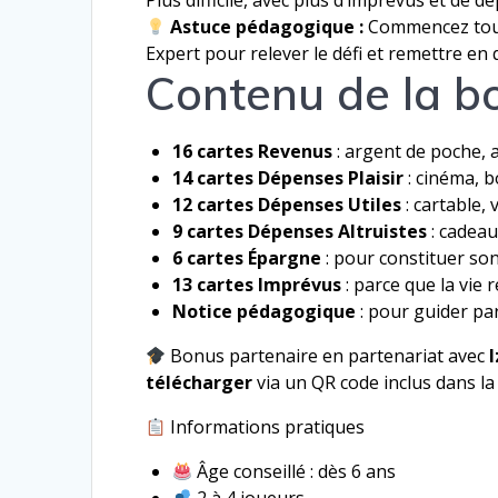
Plus difficile, avec plus d’imprévus et de d
Astuce pédagogique :
Commencez touj
Expert pour relever le défi et remettre en 
Contenu de la b
16 cartes Revenus
: argent de poche, 
14 cartes Dépenses Plaisir
: cinéma, 
12 cartes Dépenses Utiles
: cartable,
9 cartes Dépenses Altruistes
: cadeau
6 cartes Épargne
: pour constituer son
13 cartes Imprévus
: parce que la vie 
Notice pédagogique
: pour guider pa
Bonus partenaire e
n partenariat avec
télécharger
via un QR code inclus dans la 
Informations pratiques
Âge conseillé : dès 6 ans